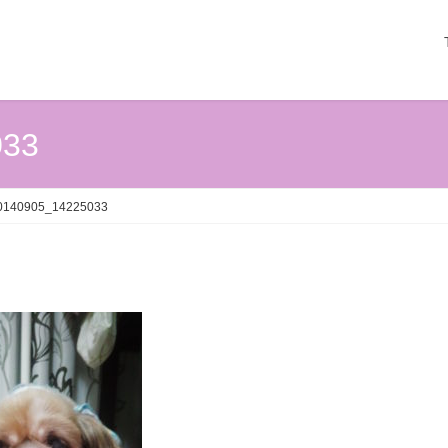
033
0140905_14225033