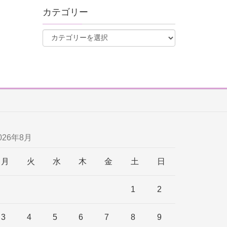
カテゴリー
026年8月
月
火
水
木
金
土
日
1
2
3
4
5
6
7
8
9